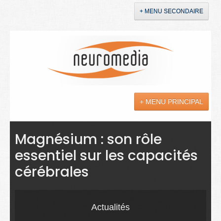
+ MENU SECONDAIRE
Accueil
Annonces
+ MENU PRINCIPAL
YouTube
LinkedIn
Actualités
Magnésium : son rôle
essentiel sur les capacités
Sciences
cérébrales
Maladies
Soins
Actualités
Droit