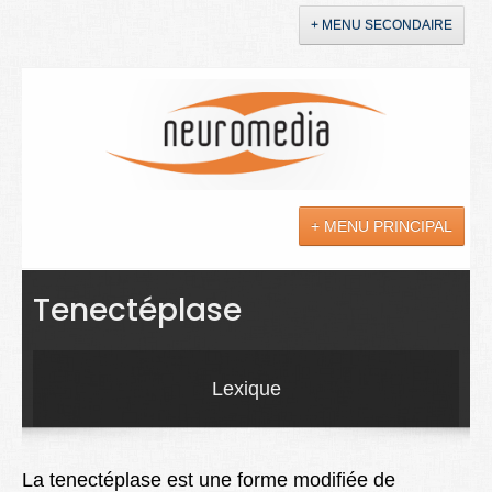
+ MENU SECONDAIRE
Accueil
Annonces
+ MENU PRINCIPAL
YouTube
LinkedIn
Actualités
Tenectéplase
Sciences
Maladies
Lexique
Soins
Droit
La tenectéplase est une forme modifiée de